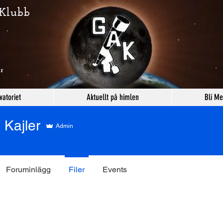
 Klubb
r
vatoriet
Aktuellt på himlen
Bli M
ler
 Kajler
Admin
Foruminlägg
Filer
Events