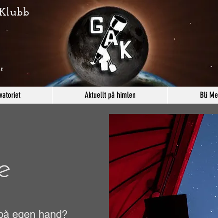
 Klubb
r
vatoriet
Aktuellt på himlen
Bli M
e
 på egen hand?