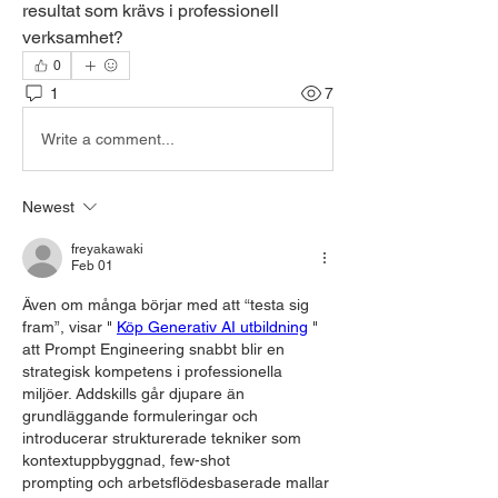
resultat som krävs i professionell 
verksamhet?
0
1
7
Write a comment...
Newest
freyakawaki
Feb 01
Även om många börjar med att “testa sig 
fram”, visar " 
Köp Generativ AI utbildning
 "
att Prompt Engineering snabbt blir en 
strategisk kompetens i professionella 
miljöer. Addskills går djupare än 
grundläggande formuleringar och 
introducerar strukturerade tekniker som 
kontextuppbyggnad, few-shot 
prompting och arbetsflödesbaserade mallar 