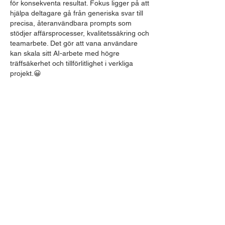
för konsekventa resultat. Fokus ligger på att 
hjälpa deltagare gå från generiska svar till 
precisa, återanvändbara prompts som 
stödjer affärsprocesser, kvalitetssäkring och 
teamarbete. Det gör att vana användare 
kan skala sitt AI-arbete med högre 
träffsäkerhet och tillförlitlighet i verkliga 
projekt.😀
Edited
Like
Om
Välkommen till gruppen! Här kan du
hålla kontakten med andra
...
Läs mer
medlemmar
Buits1972
Följ
Buits1972