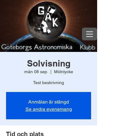
Solvisning
mån 08 sep.
  |  
Mölnlycke
Test beskrivning
Anmälan är stängd
Se andra evenemang
Tid och plats